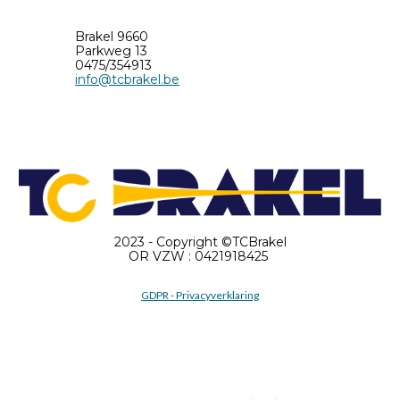
Brakel 9660
Parkweg 13
0475/354913
info@tcbrakel.be
2023 - Copyright ©TCBrakel
OR VZW : 0421918425
GDPR - Privacyverklaring